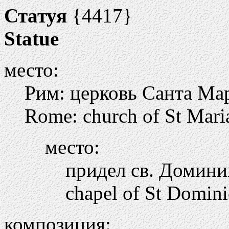
Статуя
{4417}
Statue
место:
Рим: церковь Санта Ма
Rome: church of St Mari
место:
придел св. Домини
chapel of St Domini
композиция: