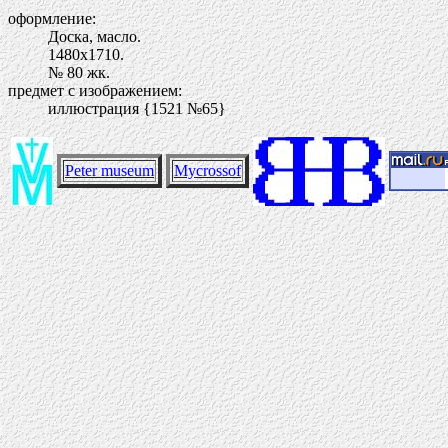
оформление:
Доска, масло.
1480х1710.
№ 80 жк.
предмет с изображением:
иллюстрация {1521 №65}
Peter museum
Mycrossof