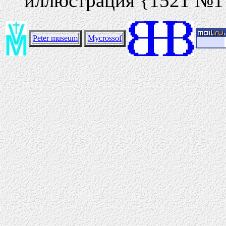
иллюстрация {1521 №1
Peter museum
Mycrossof