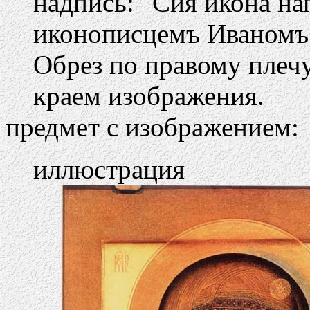
надпись: "Сия икона на
иконописцемъ Иваномъ
Обрез по правому плечу
краем изображения.
предмет с изображением:
иллюстрация