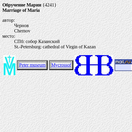
Обручение Марии
{4241}
Marriage of Maria
автор:
Чернов
Chernov
место:
СПб: собор Казанский
St.-Petersburg: cathedral of Virgin of Kazan
Peter museum
Mycrossof