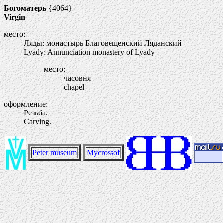
Богоматерь
{4064}
Virgin
место:
Ляды: монастырь Благовещенский Ляданский
Lyady: Annunciation monastery of Lyady
место:
часовня
chapel
оформление:
Резьба.
Carving.
Peter museum
Mycrossof