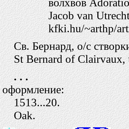
kfki.hu/~arthp/ar
Св. Бернард, о/с створк
St Bernard of Clairvaux, 
. . .
оформление:
1513...20.
Oak.