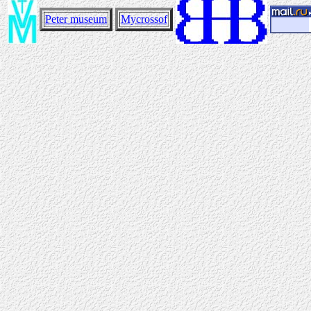
Peter museum
Mycrossof