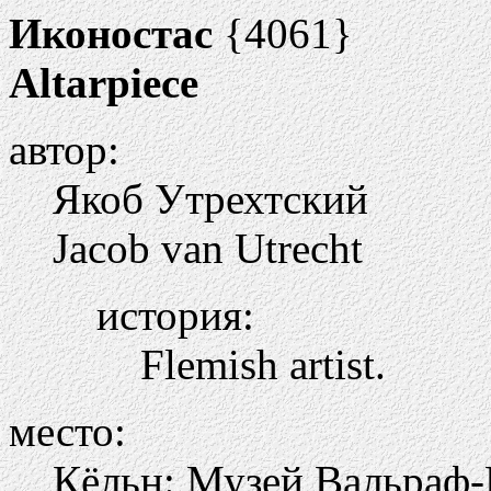
Иконостас
{4061}
Altarpiece
автор:
Якоб Утрехтский
Jacob van Utrecht
история:
Flemish artist.
место:
Кёльн: Музей Вальраф-