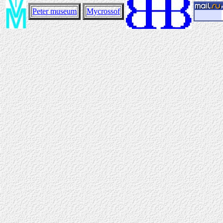
Peter museum
Mycrossof