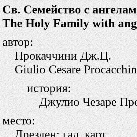
Св. Семейство с ангела
The Holy Family with ang
автор:
Прокаччини Дж.Ц.
Giulio Cesare Procacchin
история:
Джулио Чезаре Про
место:
Дрезден: гал. карт.