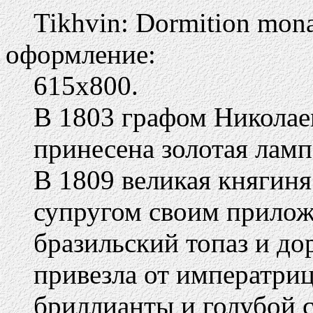
Tikhvin: Dormition monas
оформление:
615х800.
В 1803 графом Никола
принесена золотая ламп
В 1809 великая княгиня
супругом своим прилож
бразильский топаз и до
привезла от императр
бриллианты и голубой с