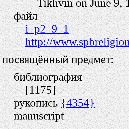
Tikhvin on June 9, 
файл
i_p2_9_1
http://www.spbreligio
посвящённый предмет:
библиография
[1175]
рукопись
{4354}
manuscript