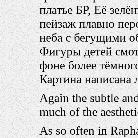
платье БР, Её зел
пейзаж плавно пер
неба с бегущими о
Фигуры детей смот
фоне более тёмного
Картина написана л
Again the subtle an
much of the aesthetic
As so often in Raph