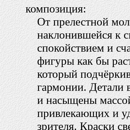
композиция:
От прелестной мо
наклонившейся к с
спокойствием и сч
фигуры как бы рас
который подчёркив
гармонии. Детали
и насыщены массо
привлекающих и у
зрителя. Краски с