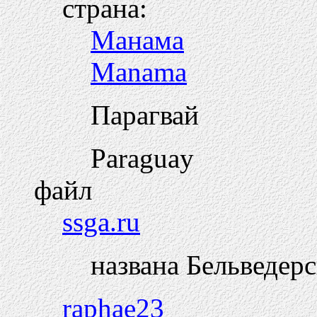
страна:
Манама
Manama
Парагвай
Paraguay
файл
ssga.ru
названа Бельведер
raphae23