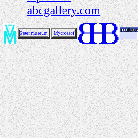
abcgallery.com
Peter museum
Mycrossof