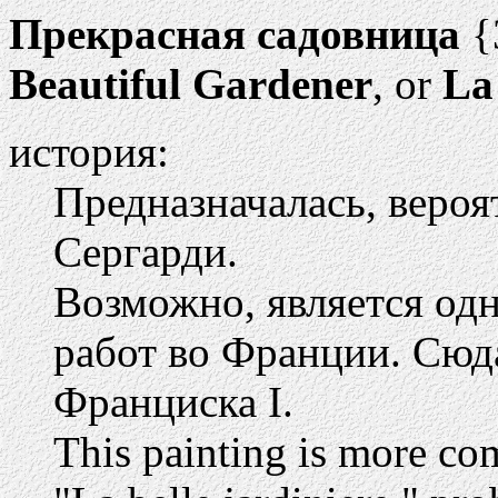
Прекрасная садовница
{
Beautiful Gardener
, or
La
история:
Предназначалась, веро
Сергарди.
Возможно, является од
работ во Франции. Сюда
Франциска I.
This painting is more co