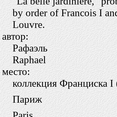
"La belle jardiniere," pr
by order of Francois I an
Louvre.
автор:
Рафаэль
Raphael
место:
коллекция Франциска I (
Париж
Paris