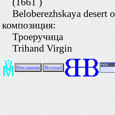
(1661 )
Beloberezhskaya desert of
композиция:
Троеручица
Trihand Virgin
Peter museum
Mycrossof