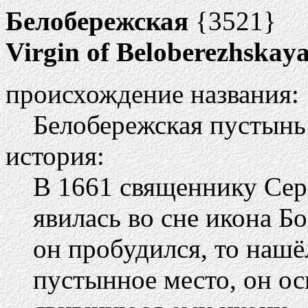
Белобережская
{3521}
Virgin of Beloberezhskaya
происхождение названия:
Белобережская пустынь
история:
В 1661 священнику Сер
явилась во сне икона Б
он пробудился, то нашё
пустынное место, он ос