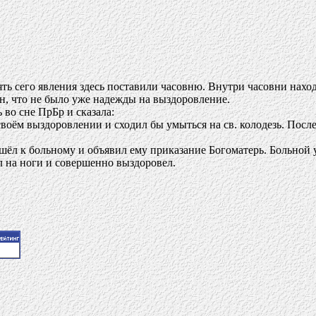
мять сего явления здесь поставили часовню. Внутри часовни нах
н, что не было уже надежды на выздоровление.
 во сне ПрБр и сказала:
воём выздоровлении и сходил бы умыться на св. колодезь. После
ёл к больному и объявил ему приказание Богоматерь. Больной у
л на ноги и совершенно выздоровел.