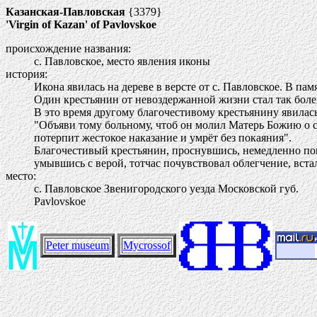
Казанская-Павловская
{3379}
'Virgin of Kazan' of Pavlovskoe
происхождение названия:
с. Павловское, место явления иконы
история:
Икона явилась на дереве в версте от с. Павловское. В па
Один крестьянин от невоздержанной жизни стал так боле
В это время другому благочестивому крестьянину явилась
"Объяви тому больному, чтоб он молил Матерь Божию о с
потерпит жестокое наказание и умрёт без покаяния".
Благочестивый крестьянин, проснувшись, немедленно пош
умывшись с верой, тотчас почувствовал облегчение, вста
место:
с. Павловское Звенигородского уезда Московской губ.
Pavlovskoe
Peter museum
Mycrossof