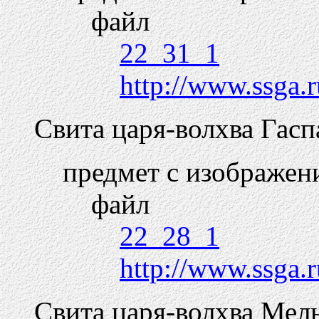
файл
22_31_1
http://www.ssga.r
Свита царя-волхва Гасп
предмет с изображен
файл
22_28_1
http://www.ssga.r
Свита царя-волхва Мель