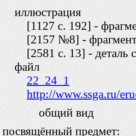
иллюстрация
[1127 c. 192] - фрагм
[2157 №8] - фрагмен
[2581 c. 13] - деталь 
файл
22_24_1
http://www.ssga.ru/eru
общий вид
посвящённый предмет: