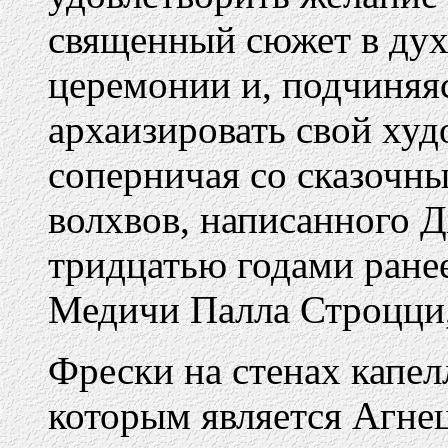
священный сюжет в дух
церемонии и, подчиняя
архаизировать свой худ
соперничая со сказочн
волхвов, написанного 
тридцатью годами ранее
Медичи Палла Строцци, 
Фрески на стенах капе
которым является Агне