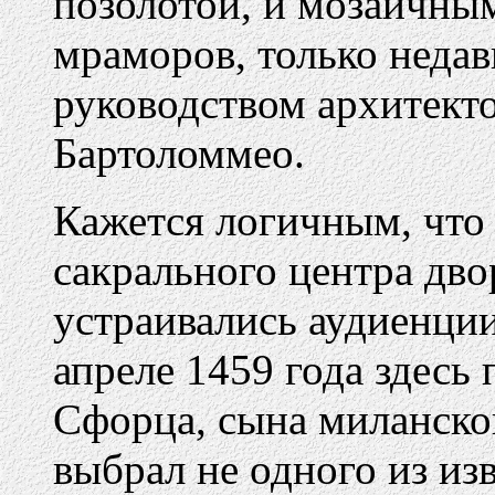
позолотой, и мозаичны
мраморов, только неда
руководством архитект
Бартоломмео.
Кажется логичным, что 
сакрального центра двор
устраивались аудиенции
апреле 1459 года здес
Сфорца, сына миланско
выбрал не одного из и