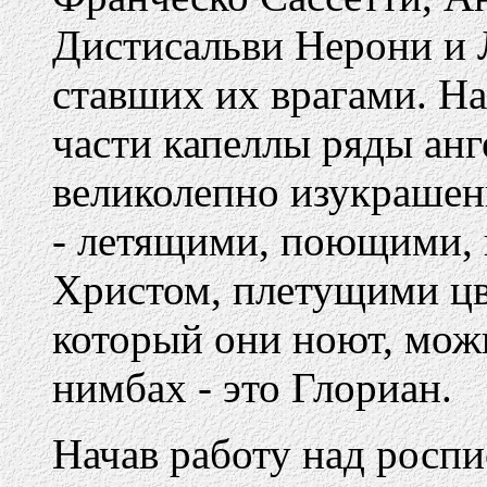
Дистисальви Нерони и 
ставших их врагами. На
части капеллы ряды анг
великолепно изукрашен
- летящими, поющими,
Христом, плетущими цв
который они ноют, мож
нимбах - это Глориан.
Начав работу над роспи