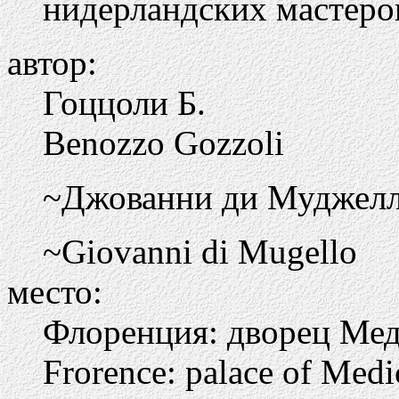
нидерландских мастеро
автор:
Гоццоли Б.
Benozzo Gozzoli
~Джованни ди Муджел
~Giovanni di Mugello
место:
Флоренция: дворец Ме
Frorence: palace of Medi