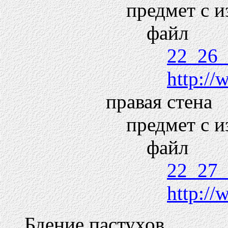
предмет с 
файл
22_26_
http://
правая стена
предмет с 
файл
22_27_
http://
Бдение пастухов