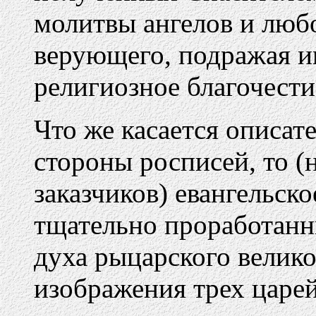
молитвы ангелов и люб
верующего, подражая им
религиозное благочести
Что же касается описат
стороны росписей, то (
заказчиков) евангельск
тщательно проработан
духа рыцарского велик
изображения трех царе