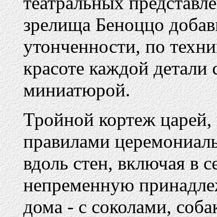
театральных представле
зрелища Беноццо добав
утонченности, по техн
красоте каждой детали
миниатюрой.
Тройной кортеж царей, 
правилами церемониальн
вдоль стен, включая в с
непременную принадлеж
дома - с соколами, соб