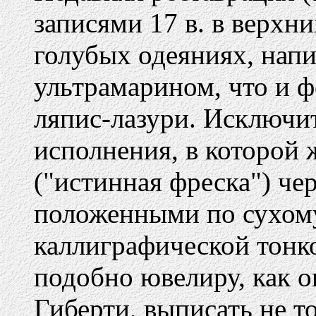
записями 17 в. в верхн
голубых одеяниях, нап
ультрамарином, что и 
ляпис-лазури. Исключи
исполнения, в которой
("истинная фреска") чер
положенными по сухому
каллиграфической тонк
подобно ювелиру, как о
Гиберти, выписать не т