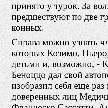
принято у турок. За во
предшествуют по две г
конных.
Справа можно узнать ч
которых Козимо, Пьеро
детьми и, возможно, - 
Беноццо дал свой автоп
изобразил себя еще раз
доверенных лиц Медичи
Франческо Сассетти, Ан