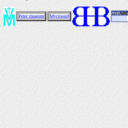
Peter museum
Mycrossof