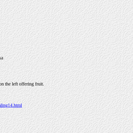
ка
 the left offering fruit.
ling14.html