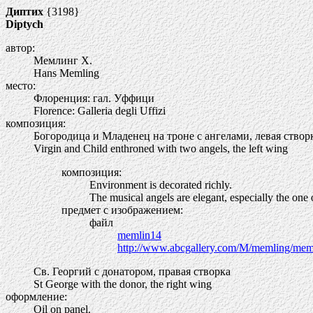
Диптих
{3198}
Diptych
автор:
Мемлинг Х.
Hans Memling
место:
Флоренция: гал. Уффици
Florence: Galleria degli Uffizi
композиция:
Богородица и Младенец на троне с ангелами, левая створ
Virgin and Child enthroned with two angels, the left wing
композиция:
Environment is decorated richly.
The musical angels are elegant, especially the one on
предмет с изображением:
файл
memlin14
http://www.abcgallery.com/M/memling/mem
Св. Георгий с донатором, правая створка
St George with the donor, the right wing
оформление:
Oil on panel.