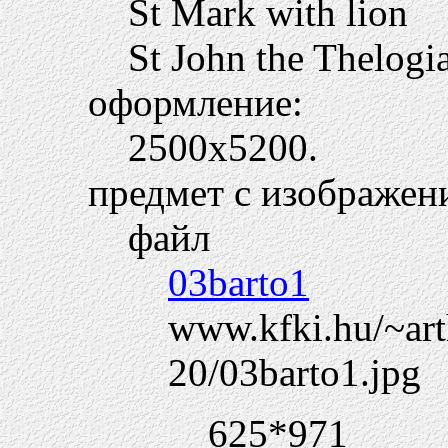
St Mark with lion
St John the Thelogi
оформление:
2500х5200.
предмет с изображен
файл
03barto1
www.kfki.hu/~arth
20/03barto1.jpg
625*971