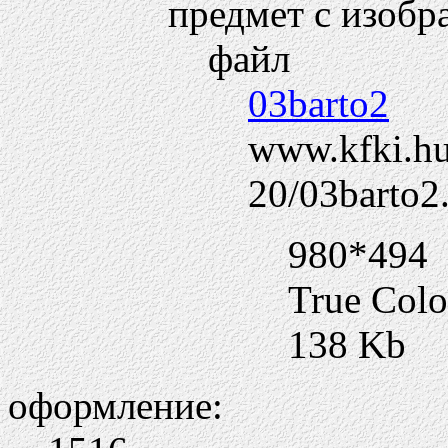
предмет с изобр
файл
03barto2
www.kfki.hu/
20/03barto2
980*494
True Colo
138 Kb
оформление: