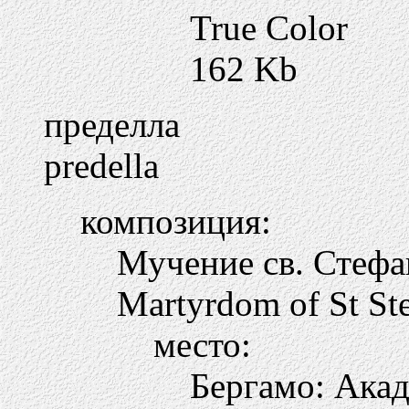
True Color
162 Kb
пределла
predella
композиция:
Мучение св. Стефа
Martyrdom of St St
место:
Бергамо: Ака