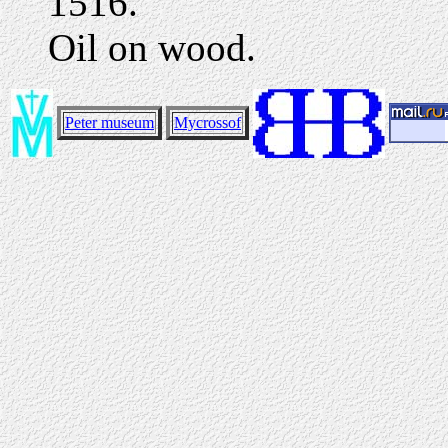
1516.
Oil on wood.
Peter museum
Mycrossof