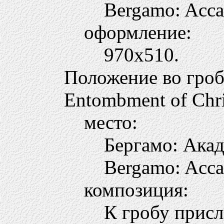
Bergamo: Acca
оформление:
970х510.
Положение во гро
Entombment of Chri
место:
Бергамо: Ака
Bergamo: Acca
композиция:
К гробу присл