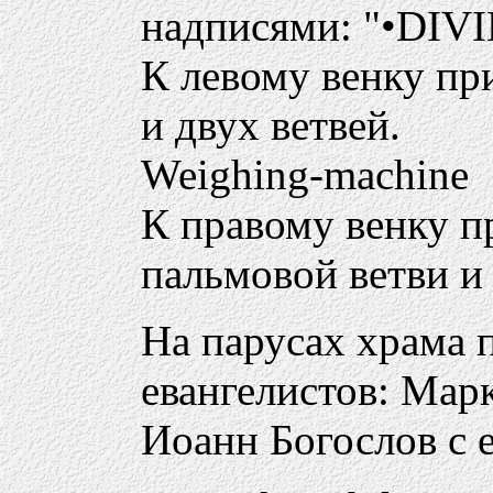
надписями: "•DIVI
К левому венку при
и двух ветвей.
Weighing-machine
К правому венку п
пальмовой ветви и 
На парусах храма 
евангелистов: Марк
Иоанн Богослов с 