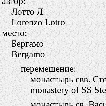
автор:
Лотто Л.
Lorenzo Lotto
место:
Бергамо
Bergamo
перемещение:
монастырь свв. Ст
monastery of SS St
монастырь св. Васи