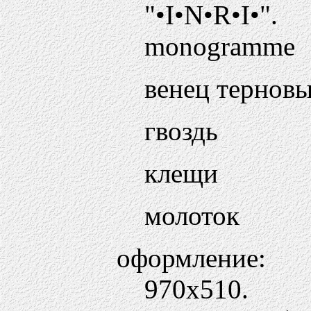
"•I•N•R•I•".
monogramme
венец тернов
гвоздь
клещи
молоток
оформление:
970х510.