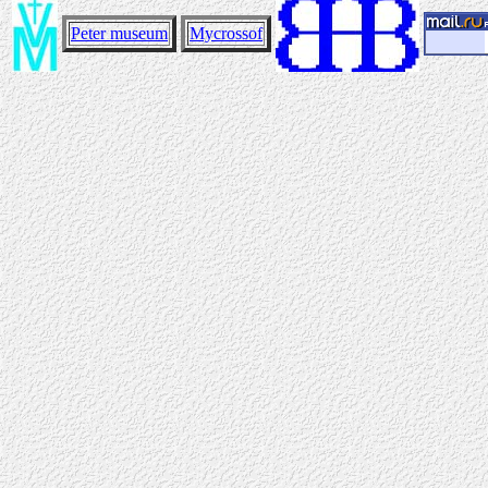
Peter museum
Mycrossof