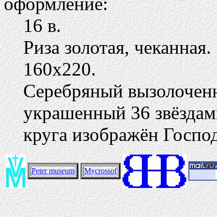
оформление:
16 в.
Риза золотая, чеканная.
160х220.
Серебряный вызолоченн
украшенный 36 звёздами
круга изображён Госпо
Peter museum
Mycrossof