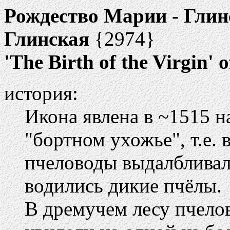
Рождество Марии - Глин
Глинская
{2974}
'The Birth of the Virgin' 
история:
Икона явлена в ~1515 н
"бортном ухожье", т.е. 
пчеловоды выдалбливал
водились дикие пчёлы.
В дремучем лесу пчелов