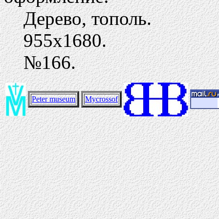
Дерево, тополь.
955х1680.
№166.
Peter museum
Mycrossof