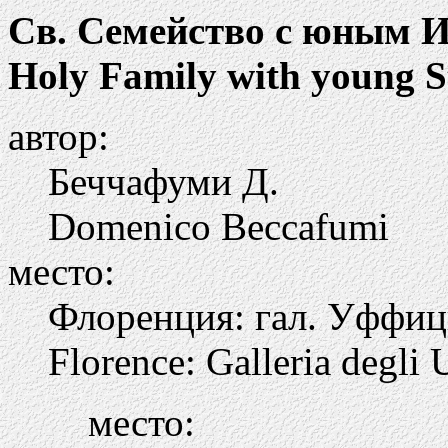
Св. Семейство с юным 
Holy Family with young St
автор:
Беччафуми Д.
Domenico Beccafumi
место:
Флоренция: гал. Уффи
Florence: Galleria degli U
место: