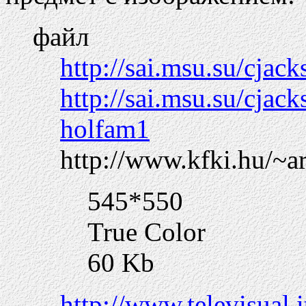
файл
http://sai.msu.su/cjac
http://sai.msu.su/cjac
holfam1
http://www.kfki.hu/~a
545*550
True Color
60 Kb
http://www.televisual.