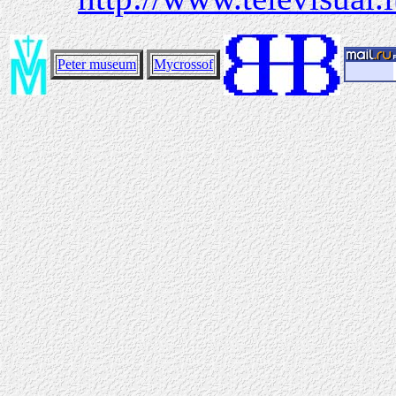
Peter museum
Mycrossof