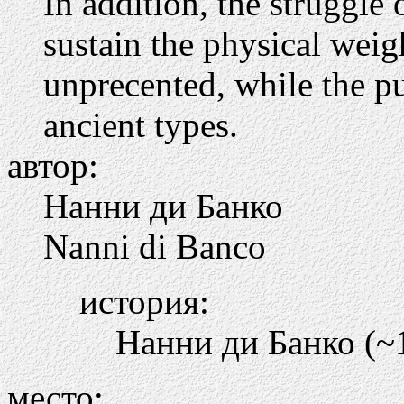
In addition, the struggle 
sustain the physical weig
unprecented, while the pu
ancient types.
автор:
Нанни ди Банко
Nanni di Banco
история:
Нанни ди Банко (~
место: