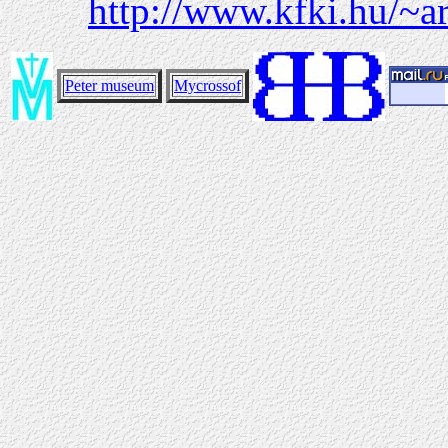
http://www.kfki.hu/~ar
Peter museum
Mycrossof