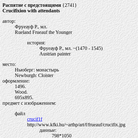
Распятие с предстоящими
{2741}
Crucifixion with attendants
автор:
Фруеауф Р., мл.
Rueland Frueauf the Younger
история:
Фруеауф Р., мл. ~(1470 - 1545)
Austrian painter
место:
Ньюберг: монастырь
Newburgh: Cloister
оформление:
1496.
Wood.
695х895.
предмет с изображением:
файл
crucif1f
http://www.kfki.hu/~arthp/art/f/frueauf/crucifix.jpg
данные:
798*1050