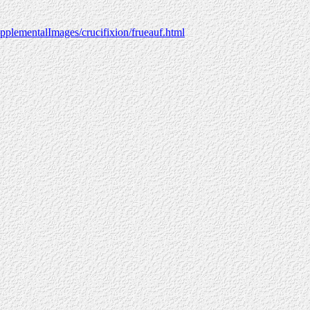
plementalImages/crucifixion/frueauf.html