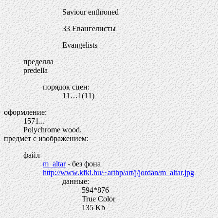
Saviour enthroned
33 Евангелисты
Evangelists
пределла
predella
порядок сцен:
11…1(11)
оформление:
1571...
Polychrome wood.
предмет с изображением:
файл
m_altar
- без фона
http://www.kfki.hu/~arthp/art/j/jordan/m_altar.jpg
данные:
594*876
True Color
135 Kb