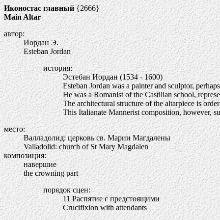
Иконостас главный
{2666}
Main Altar
автор:
Иордан Э.
Esteban Jordan
история:
Эстебан Иордан (1534 - 1600)
Esteban Jordan was a painter and sculptor, perhaps 
He was a Romanist of the Castilian school, represent
The architectural structure of the altarpiece is orde
This Italianate Mannerist composition, however, suf
место:
Валладолид: церковь св. Марии Магдалены
Valladolid: church of St Mary Magdalen
композиция:
навершие
the crowning part
порядок сцен:
11 Распятие с предстоящими
Crucifixion with attendants