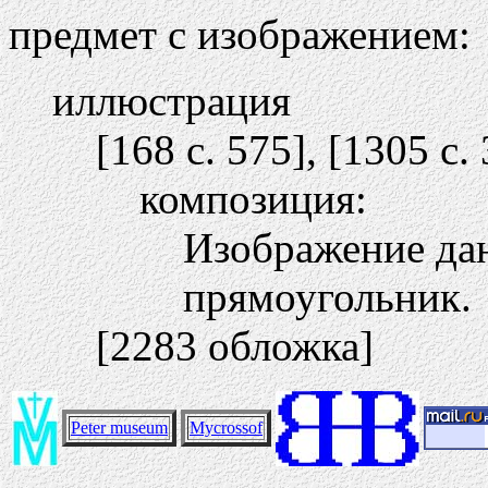
предмет с изображением:
иллюстрация
[168 c. 575], [1305 c. 
композиция:
Изображение дан
прямоугольник.
[2283 обложка]
Peter museum
Mycrossof