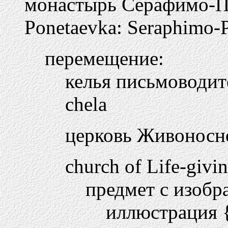
монастырь Серафимо-П
Ponetaevka: Seraphimo-
перемещение:
келья письмоводите
chela
церковь Живоносно
church of Life-givi
предмет с изобр
иллюстрация {