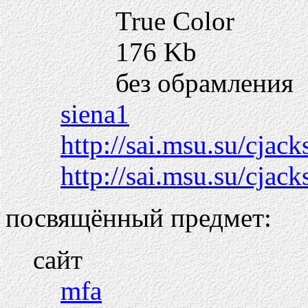
True Color
176 Kb
без обрамления
siena1
http://sai.msu.su/cjac
http://sai.msu.su/cjack
посвящённый предмет:
сайт
mfa