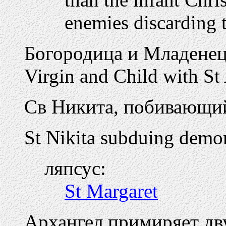
enemies discarding 
Богородица и Младенец
Virgin and Child with St
Св Никита, побивающий
St Nikita subduing demo
ляпсус:
St Margaret
Архангел примиряет дв