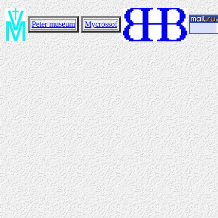
Peter museum
Mycrossof