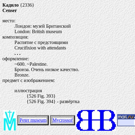
Кадило
{2336}
Censer
место:
Лондон: музей Британский
London: British museum
композиция:
Распятие с предстоящими
Crucifixion with attendants
. . .
оформление:
~600. ~Palestine.
Бронза. Очень низкое качество.
Bronze.
предмет с изображением:
иллюстрация
{526 Fig. 393}
{526 Fig. 394} - развёртка
Peter museum
Mycrossof