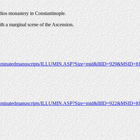
dios monastery in Constantinople.
with a marginal scene of the Ascension.
/illuminatedmanuscripts/ILLUMIN.ASP?Size=mid&IllID=929&MSID=8
/illuminatedmanuscripts/ILLUMIN.ASP?Size=mid&IllID=922&MSID=8