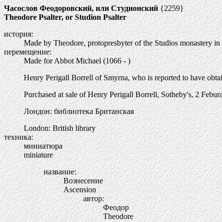
Часослов Феодоровский, или Студионский
{2259}
Theodore Psalter, or Studion Psalter
история:
Made by Theodore, protopresbyter of the Studios monastery in
перемещение:
Made for Abbot Michael (1066 - )
Henry Perigall Borrell of Smyrna, who is reported to have obta
Purchased at sale of Henry Perigall Borrell, Sotheby's, 2 Febura
Лондон: библиотека Британская
London: British library
техника:
миниатюра
miniature
название:
Вознесение
Ascension
автор:
Феодор
Theodore