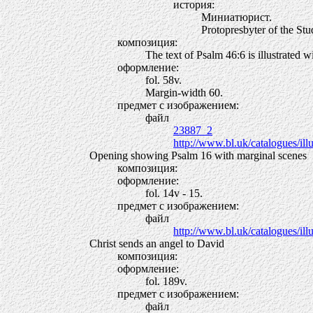
история:
Миниатюрист.
Protopresbyter of the Stu
композиция:
The text of Psalm 46:6 is illustrated 
оформление:
fol. 58v.
Margin-width 60.
предмет с изображением:
файл
23887_2
http://www.bl.uk/catalogues
Opening showing Psalm 16 with marginal scenes
композиция:
оформление:
fol. 14v - 15.
предмет с изображением:
файл
http://www.bl.uk/catalogues
Christ sends an angel to David
композиция:
оформление:
fol. 189v.
предмет с изображением:
файл