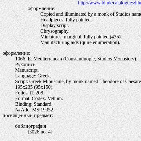
http://www.bl.uk/catalogues
оформление:
Copied and illuminated by a monk of Studios nam
Headpieces, fully painted.
Display script.
Chrysography.
Miniatures, marginal, fully painted (435).
Manufacturing aids (quire enumeration).
оформление:
1066. E. Mediterranean (Constantinople, Studios Monastery).
Рукопись.
Manuscript.
Language: Greek.
Script: Greek Minuscule, by monk named Theodore of Caesare
195х235 (95х150).
Folios: ff. 208.
Format: Codex. Vellum.
Binding: Standard.
№ Add. MS 19352.
посвящённый предмет:
библиография
[3026 no. 4]