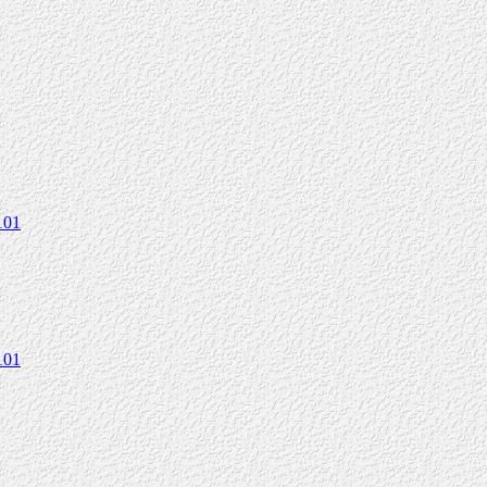
101
101