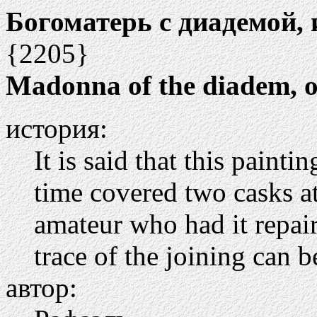
Богоматерь с диадемой,
{2205}
Madonna of the diadem, o
история:
It is said that this painti
time covered two casks a
amateur who had it repaire
trace of the joining can b
автор: