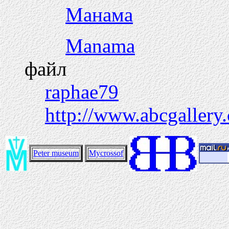
Манама
Manama
файл
raphae79
http://www.abcgallery
Peter museum
Mycrossof