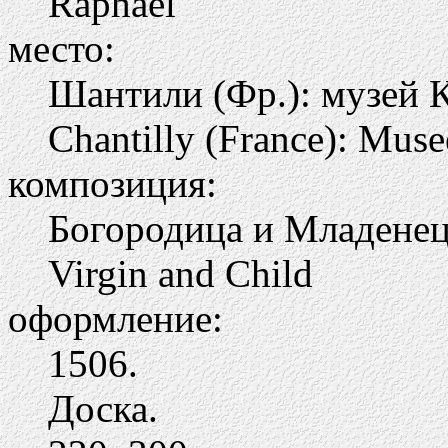
Raphael
место:
Шантили (Фр.): музей 
Chantilly (France): Mus
композиция:
Богородица и Младене
Virgin and Child
оформление:
1506.
Доска.