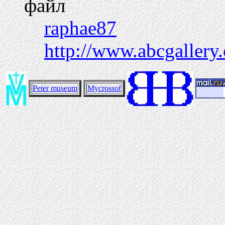
файл
raphae87
http://www.abcgallery
Peter museum
Mycrossof