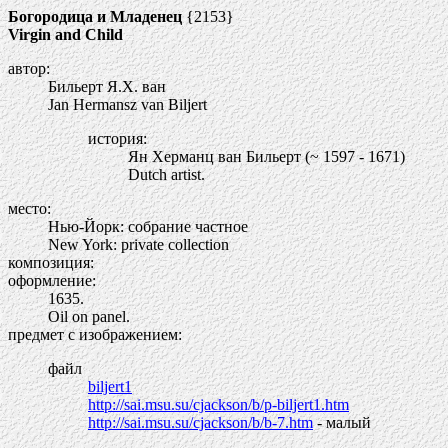
Богородица и Младенец
{2153}
Virgin and Child
автор:
Бильерт Я.Х. ван
Jan Hermansz van Biljert
история:
Ян Херманц ван Бильерт (~ 1597 - 1671)
Dutch artist.
место:
Нью-Йорк: собрание частное
New York: private collection
композиция:
оформление:
1635.
Oil on panel.
предмет с изображением:
файл
biljert1
http://sai.msu.su/cjackson/b/p-biljert1.htm
http://sai.msu.su/cjackson/b/b-7.htm
- малый