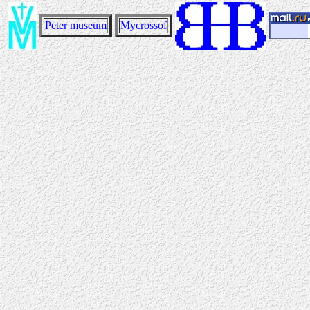
Peter museum
Mycrossof