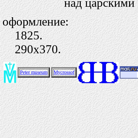
над царскими
оформление:
1825.
290х370.
Peter museum
Mycrossof