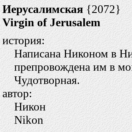
Иерусалимская
{2072}
Virgin of Jerusalem
история:
Написана Никоном в Н
препровождена им в мо
Чудотворная.
автор:
Никон
Nikon