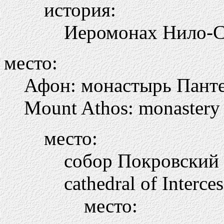
история:
Иеромонах Нило-С
место:
Афон: монастырь Пант
Mount Athos: monastery 
место:
собор Покровский
cathedral of Interce
место: