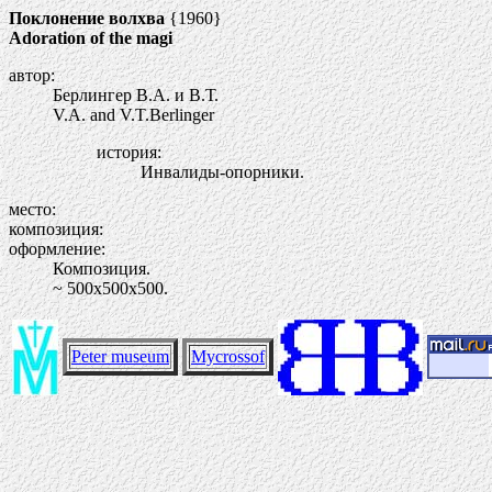
Поклонение волхва
{1960}
Adoration of the magi
автор:
Берлингер В.А. и В.Т.
V.A. and V.T.Berlinger
история:
Инвалиды-опорники.
место:
композиция:
оформление:
Композиция.
~ 500х500х500.
Peter museum
Mycrossof