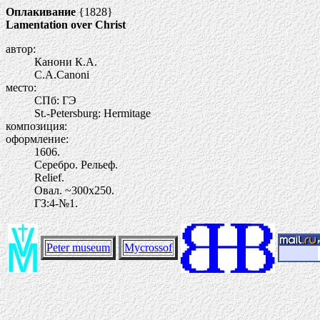
Оплакивание
{1828}
Lamentation over Christ
автор:
Канони К.А.
C.A.Canoni
место:
СПб: ГЭ
St.-Petersburg: Hermitage
композиция:
оформление:
1606.
Серебро. Рельеф.
Relief.
Овал. ~300х250.
ГЗ:4-№1.
Peter museum
Mycrossof