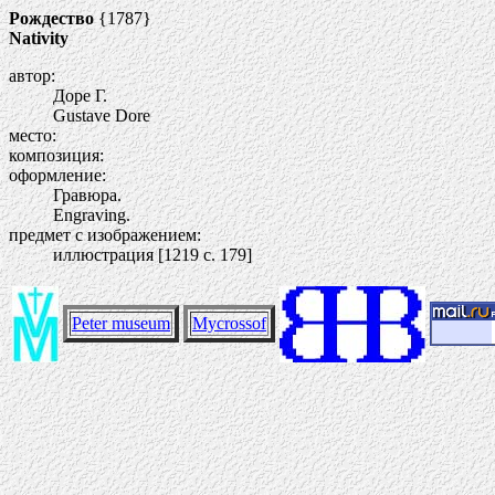
Рождество
{1787}
Nativity
автор:
Доре Г.
Gustave Dore
место:
композиция:
оформление:
Гравюра.
Engraving.
предмет с изображением:
иллюстрация [1219 c. 179]
Peter museum
Mycrossof