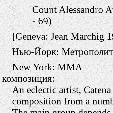
Count Alessandro A
- 69)
[Geneva: Jean Marchig 1
Нью-Йорк: Метрополите
New York: MMA
композиция:
An eclectic artist, Catena
composition from a numbe
The main group depends 