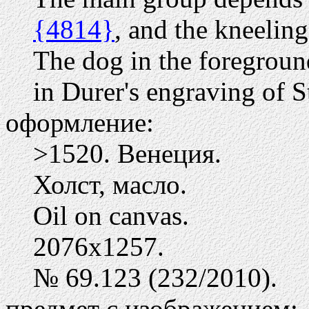
{4814}
, and the kneelin
The dog in the foreground
in Durer's engraving of S
оформление:
>1520. Венеция.
Холст, масло.
Oil on canvas.
2076х1257.
№ 69.123 (232/2010).
предмет с изображением: