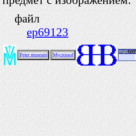
файл
ep69123
Peter museum
Mycrossof