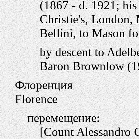
(1867 - d. 1921; his 
Christie's, London,
Bellini, to Mason fo
by descent to Adelb
Baron Brownlow (1
Флоренция
Florence
перемещение:
[Count Alessandro C