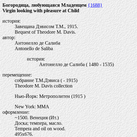
Богородица, любующаяся Младенцем
{1688}
Virgin looking with pleasure at Child
история:
Завещана Дэвисом Т.М., 1915.
Bequest of Theodore M. Davis.
автор:
Антонелло де Салиба
Antonello de Saliba
история:
Антонелло де Салиба ( 1480 - 1535)
перемещение:
собрание Т.М.Дэвиса ( - 1915)
Theodore M. Davis сollection
Нью-Йорк: Метрополитен (1915 )
New York: MMA
оформление:
~1500. Венеция (Ит.)
Доска; темпера, масло.
Tempera and oil on wood.
495х676.