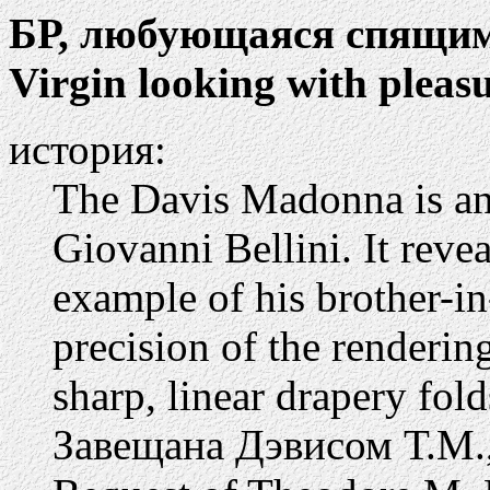
БР, любующаяся спящи
Virgin looking with pleasu
история:
The Davis Madonna is an
Giovanni Bellini. It revea
example of his brother-i
precision of the renderin
sharp, linear drapery fold
Завещана Дэвисом Т.М.,