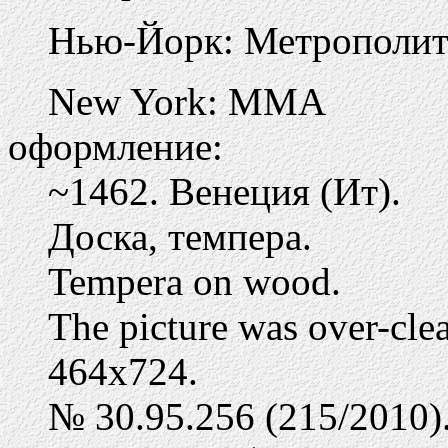
Нью-Йорк: Метрополите
New York: MMA
оформление:
~1462. Венеция (Ит).
Доска, темпера.
Tempera on wood.
The picture was over-clea
464х724.
№ 30.95.256 (215/2010)