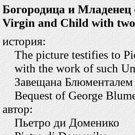
Богородица и Младенец 
Virgin and Child with two
история:
The picture testifies to P
with the work of such Umb
Завещана Блюменталем Г
Bequest of George Blume
автор:
Пьетро ди Доменико