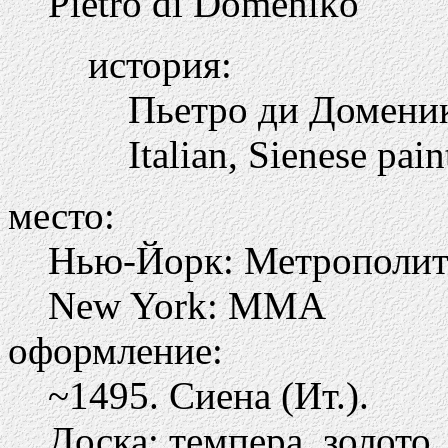
Pietro di Domeniko
история:
Пьетро ди Доменик
Italian, Sienese pain
место:
Нью-Йорк: Метрополите
New York: MMA
оформление:
~1495. Сиена (Ит.).
Доска; темпера, золото.