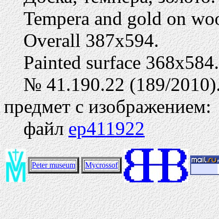
Tempera and gold on wo
Overall 387х594.
Painted surface 368х584.
№ 41.190.22 (189/2010)
предмет с изображением:
файл
ep411922
Peter museum
Mycrossof