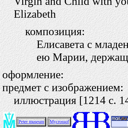
Virgin and Child with yo
Elizabeth
композиция:
Елисавета с млад
ею Марии, держаще
оформление:
предмет с изображением:
иллюстрация [1214 c. 1
Peter museum
Mycrossof