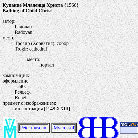
Купание Младенца Христа
{1566}
Bathing of Child Christ
автор:
Радован
Radovan
место:
Трогир (Хорватия): собор
Trogir: cathedral
место:
портал
композиция:
оформление:
1240.
Рельеф.
Relief.
предмет с изображением:
иллюстрация [1148 ХХIII]
Peter museum
Mycrossof