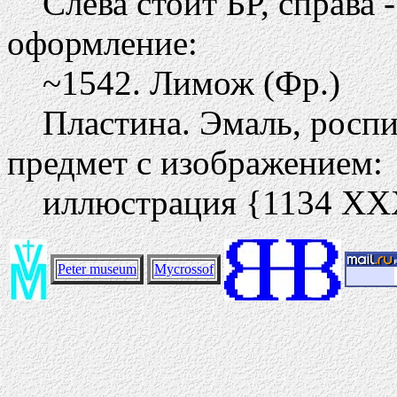
Слева стоит БР, справа -
оформление:
~1542. Лимож (Фр.)
Пластина. Эмаль, роспи
предмет с изображением:
иллюстрация {1134 ХХ
Peter museum
Mycrossof