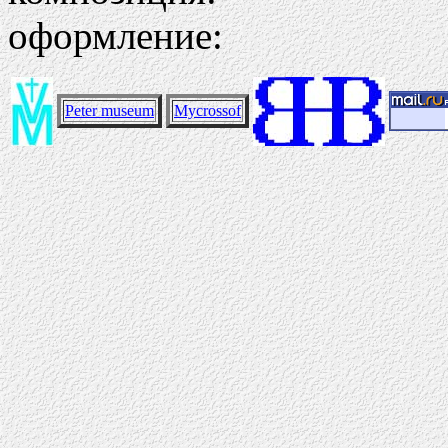
оформление:
Peter museum
Mycrossof