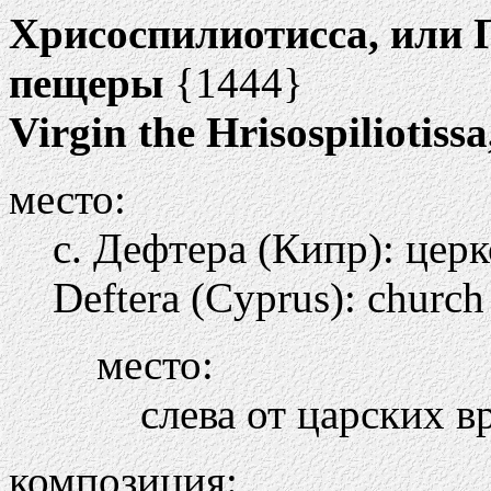
Хрисоспилиотисса, или 
пещеры
{1444}
Virgin the Hrisospiliotiss
место:
с. Дефтера (Кипр): це
Deftera (Cyprus): church 
место:
слева от царских в
композиция: