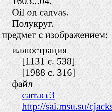
1603...04.
Oil on canvas.
Полукруг.
предмет с изображением:
иллюстрация
[1131 c. 538]
[1988 c. 316]
файл
carracc3
http://sai.msu.su/cjac