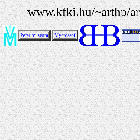
www.kfki.hu/~arthp/art
Peter museum
Mycrossof