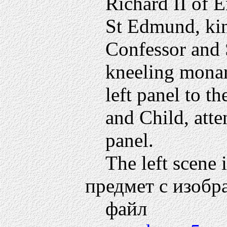
Richard II of E
St Edmund, kin
Confessor and S
kneeling monar
left panel to t
and Child, atte
panel.
The left scene i
предмет с изобр
файл