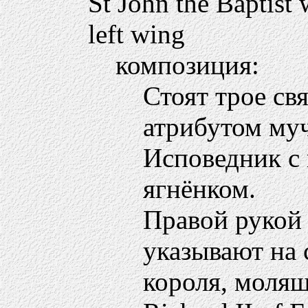
St John the Baptist 
left wing
композиция:
Стоят трое св
атрибутом муч
Исповедник с 
ягнёнком.
Правой рукой
указывают на 
короля, молящ