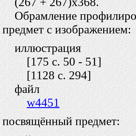
(267 + 267)х368.
Обрамление профилиро
предмет с изображением:
иллюстрация
[175 c. 50 - 51]
[1128 c. 294]
файл
w4451
посвящённый предмет: