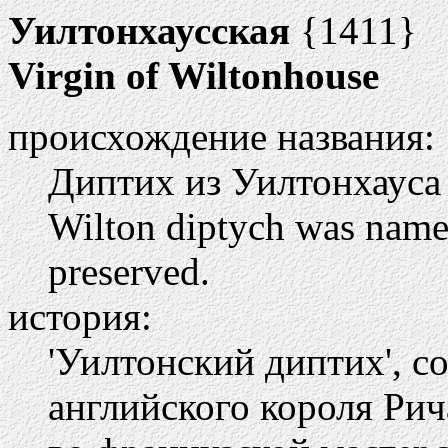
Уилтонхаусская
{1411}
Virgin of Wiltonhouse
происхождение названия:
Диптих из Уилтонхауса
Wilton diptych was named
preserved.
история:
'Уилтонский диптих', со
английского короля Рич