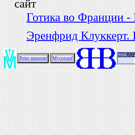
сайт
Готика во Франции -
Эренфрид Клуккерт. 
Peter museum
Mycrossof