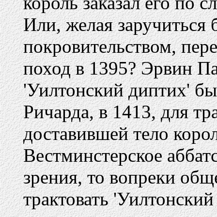
король заказал его по 
Или, желая заручиться
покровительством, пер
поход в 1395? Эрвин Па
'Уилтонский диптих' бы
Ричарда, в 1413, для т
доставившей тело корол
Вестминстерское аббатс
зрения, то вопреки об
трактовать 'Уилтонский