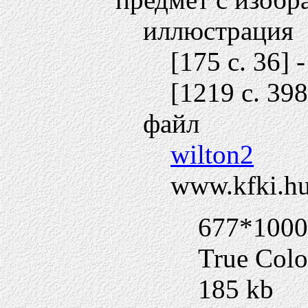
иллюстрация
[175 c. 36] 
[1219 c. 398
файл
wilton2
www.kfki.hu
677*1000
True Colo
185 kb