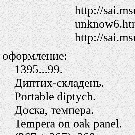
http://sai.m
unknow6.ht
http://sai.
оформление:
1395...99.
Диптих-складень.
Portable diptych.
Доска, темпера.
Tempera on oak panel.