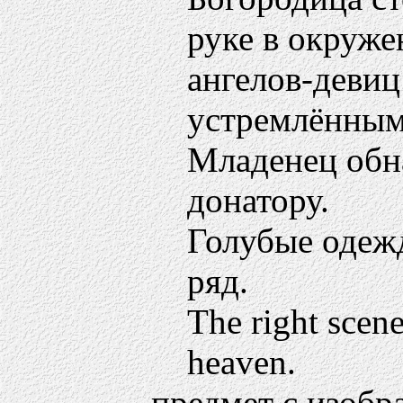
руке в окруже
ангелов-девиц
устремлённым
Младенец обна
донатору.
Голубые одежд
ряд.
The right scene
heaven.
предмет с изобр