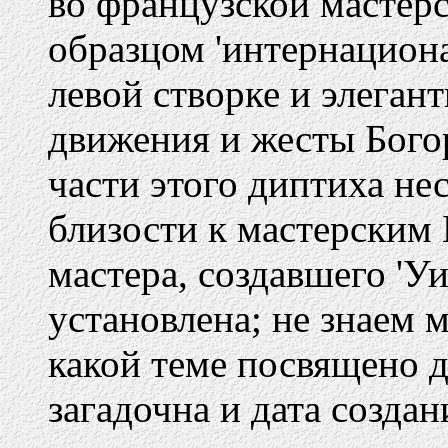
во французской мастер
образцом 'интернациона
левой створке и элеган
движения и жесты Богор
части этого диптиха не
близости к мастерским
мастера, создавшего 'У
установлена; не знаем м
какой теме посвящено д
загадочна и дата создан