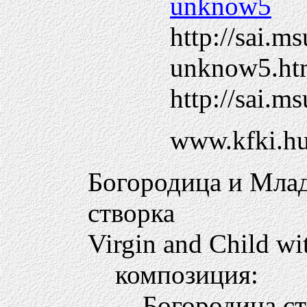
unknow5
http://sai.m
unknow5.ht
http://sai.
www.kfki.hu
Богородица и Млад
створка
Virgin and Child wit
композиция:
Богородица ст