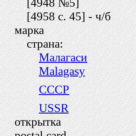
[4948 №5]
[4958 c. 45] - ч/б
марка
страна:
Малагаси
Malagasy
СССР
USSR
открытка
postal card