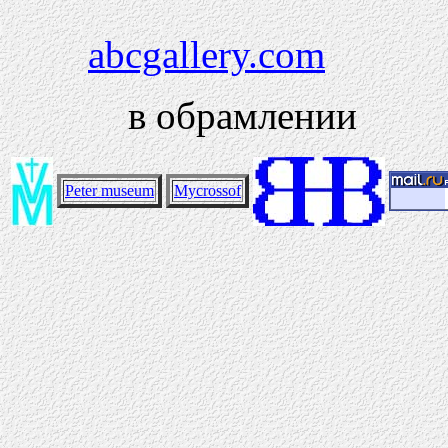
abcgallery.com
в обрамлении
Peter museum
Mycrossof