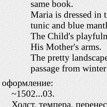
same book.
Maria is dressed in 
tunic and blue mant
The Child's playfuln
His Mother's arms.
The pretty landscap
passage from winter 
оформление:
~1502...03.
Холст, темпера, перенес