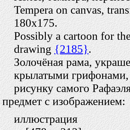
Tempera on canvas, tran
180х175.
Possibly a cartoon for t
drawing
{2185}
.
Золочёная рама, украш
крылатыми грифонами, 
рисунку самого Рафаэля
предмет с изображением:
иллюстрация