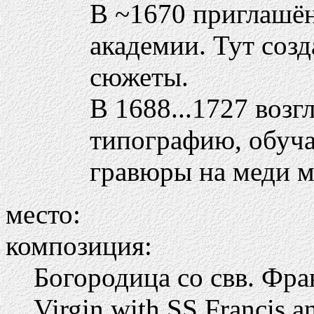
В ~1670 приглашё
академии. Тут созд
сюжеты.
В 1688...1727 воз
типографию, обуча
гравюры на меди 
место:
композиция:
Богородица со свв. Фр
Virgin with SS Francis 