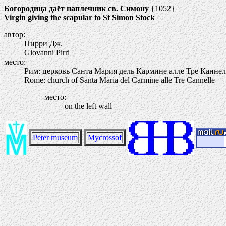
Богородица даёт наплечник св. Симону
{1052}
Virgin giving the scapular to St Simon Stock
автор:
Пирри Дж.
Giovanni Pirri
место:
Рим: церковь Санта Мария дель Кармине алле Тре Каннел
Rome: church of Santa Maria del Carmine alle Tre Cannelle
место:
on the left wall
Peter museum
Mycrossof