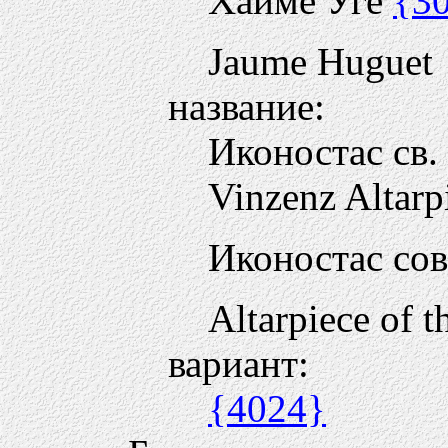
Хайме Уге
{3
Jaume Huguet
название:
Иконостас св
Vinzenz Altarp
Иконостас со
Altarpiece of t
вариант:
{4024}