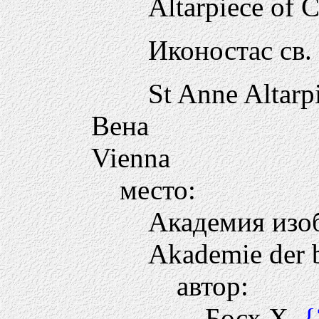
Altarpiece of 
Иконостас св
St Anne Altarp
Вена
Vienna
место:
Академия изоб
Akademie der 
автор:
Босх Х.
{