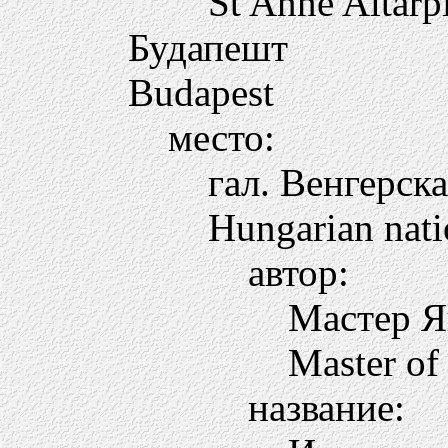
St Anne Altarp
Будапешт
Budapest
место:
гал. Венгерска
Hungarian nati
автор:
Мастер Я
Master of
название: