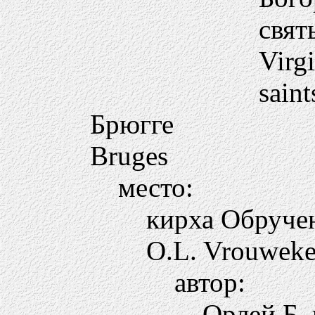
свя
Virg
saint
Брюгге
Bruges
место:
кирха Обруче
O.L. Vrouweke
автор:
Орлей Б.