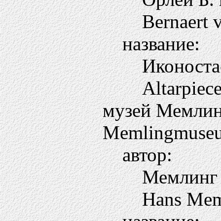
Bernaert 
название:
Иконоста
Altarpiec
музей Мемлин
Memlingmuseum
автор:
Мемлинг
Hans Mem