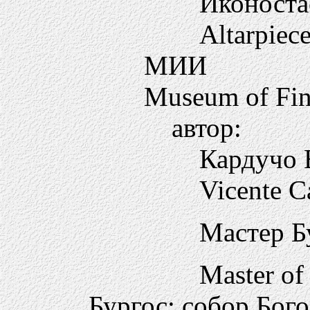
Иконоста
Altarpiece
МИИ
Museum of Fin
автор:
Кардучо 
Vicente C
Мастер 
Master of
Бургос: собор Бог