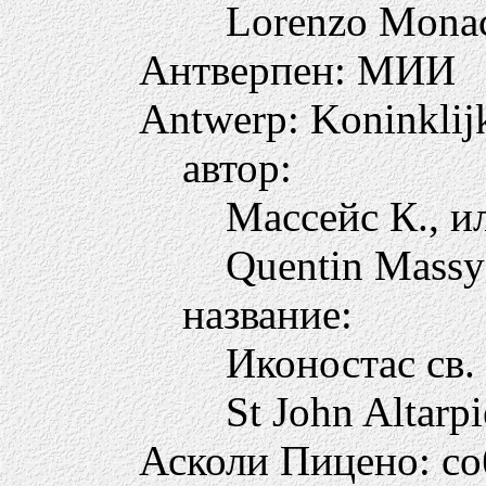
Lorenzo Mona
Антверпен: МИИ
Antwerp: Koninkli
автор:
Массейс К., и
Quentin Massy
название:
Иконостас св
St John Altarpi
Асколи Пицено: со