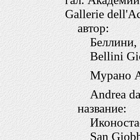
Gallerie dell'
автор:
Беллини,
Bellini G
Мурано А
Andrea d
название:
Иконоста
San Giobb