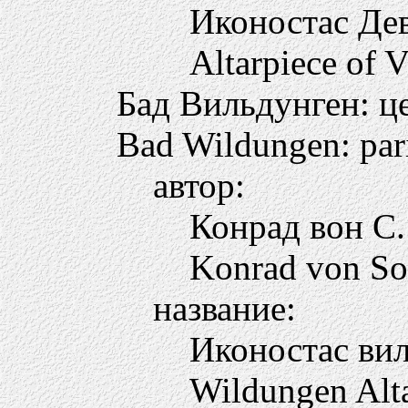
Иконостас Д
Altarpiece of 
Бад Вильдунген: ц
Bad Wildungen: par
автор:
Конрад вон С
Konrad von So
название:
Иконостас ви
Wildungen Alt