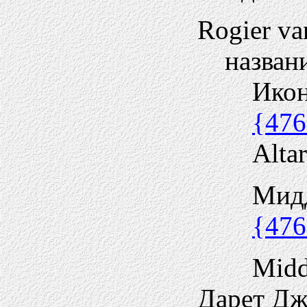
Rogier va
назван
Икон
{476
Altar
Мидд
{476
Midd
Дарет Д