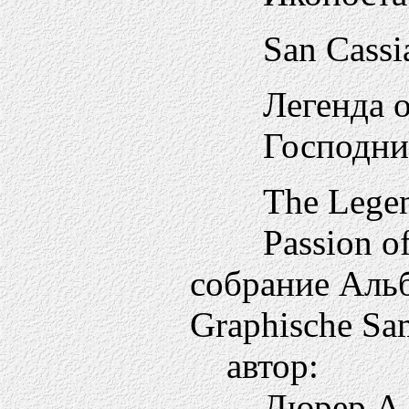
San Cassi
Легенда о
Господн
The Legen
Passion of
собрание Аль
Graphische Sa
автор:
Дюрер А