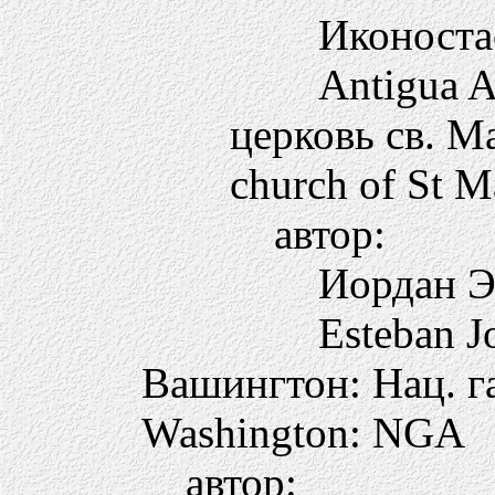
Иконоста
Antigua A
церковь св. 
сhurch of St 
автор:
Иордан 
Esteban J
Вашингтон: Нац. г
Washington: NGA
автор: