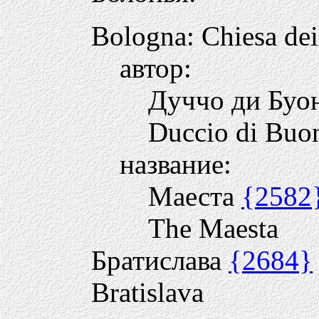
Bologna: Chiesa dei
автор:
Дуччо ди Буо
Duccio di Buo
название:
Маеста
{2582
The Maestа
Братислава
{2684}
Bratislava