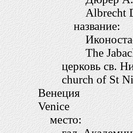
Albrecht 
название:
Иконоста
The Jabac
церковь св. Н
church of St N
Венеция
Venice
место:
гал. Академии