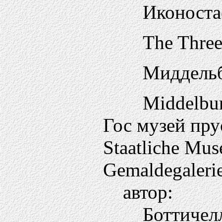
Иконоста
The Three
Миддельб
Middelbur
Гос музей пру
Staatliche Mus
Gemaldegaleri
автор:
Боттичел