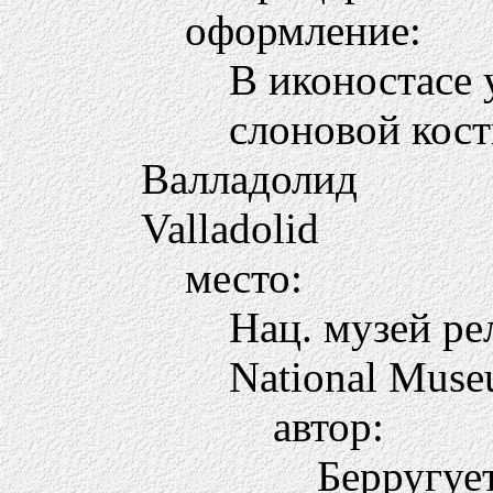
оформление:
В иконостасе 
слоновой кост
Валладолид
Valladolid
место:
Нац. музей ре
National Muse
автор:
Берругуе