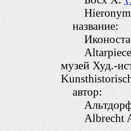
Hieronym
название:
Иконоста
Altarpiec
музей Худ.-ист
Kunsthistoris
автор:
Альтдорф
Albrecht 