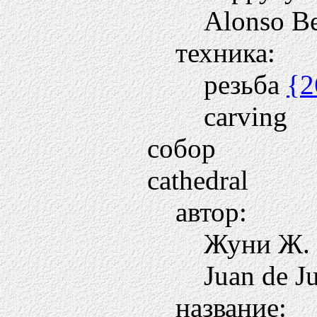
Alonso Be
техника:
резьба
{2
carving
собор
cathedral
автор:
Жуни Ж.
Juan de J
название: