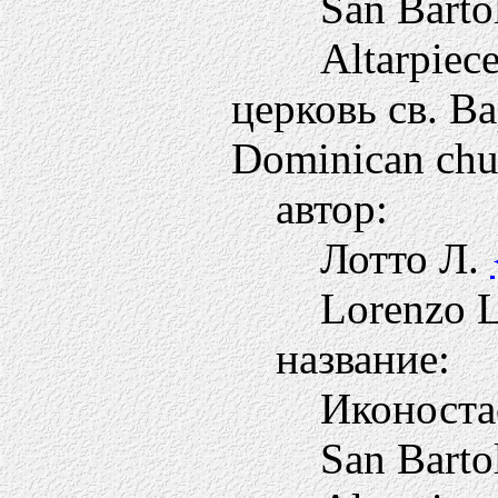
San Barto
Altarpiec
церковь св. В
Dominican chu
автор:
Лотто Л.
Lorenzo L
название:
Иконоста
San Barto