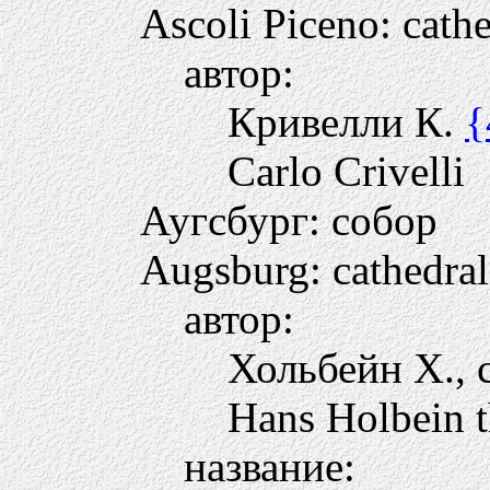
Ascoli Piceno: cathe
автор:
Кривелли К.
{
Carlo Crivelli
Аугсбург: собор
Augsburg: cathedral
автор:
Хольбейн Х., 
Hans Holbein t
название: