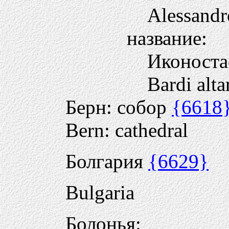
Alessandro
название:
Иконоста
Bardi alta
Берн: собор
{6618
Bern: cathedral
Болгария
{6629}
Bulgaria
Болонья: