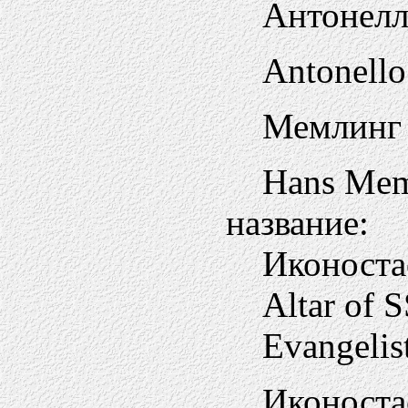
Антонелл
Antonello
Мемлинг
Hans Mem
название:
Иконоста
Altar of S
Evangelis
Иконоста