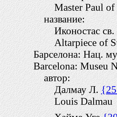
Master Paul of
название:
Иконостас св
Altarpiece of S
Барселона: Нац. м
Barcelona: Museu N
автор:
Далмау Л.
{25
Louis Dalmau