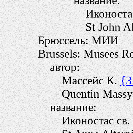
название:
Иконоста
St John Al
Брюссель: МИИ
Brussels: Musees R
автор:
Массейс К.
{3
Quentin Massy
название:
Иконостас св