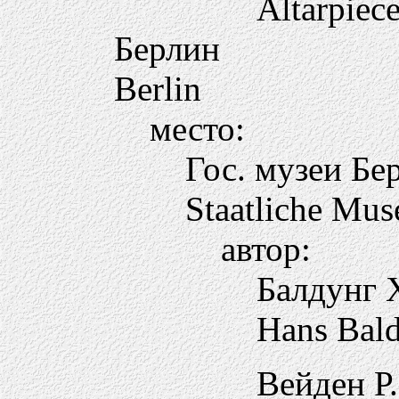
Altarpiec
Берлин
Berlin
место:
Гос. музеи Бе
Staatliche Mus
автор:
Балдунг 
Hans Bal
Вейден Р.