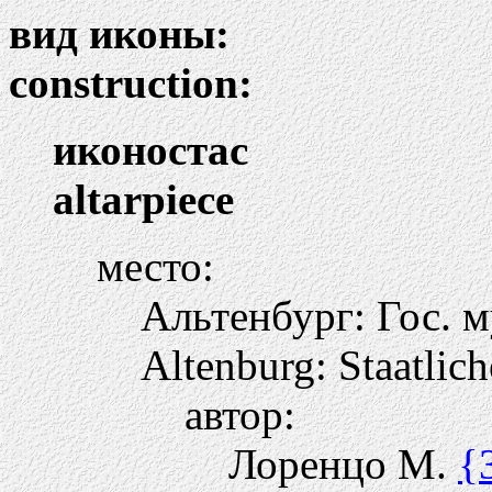
вид иконы:
construction:
иконостас
altarpiece
место:
Альтенбург: Гос. м
Altenburg: Staatli
автор:
Лоренцо М.
{