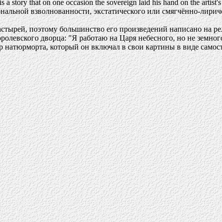
a story that on one occasion the sovereign laid his hand on the artist's 
ональной взволнованности, экстатического или смягчённо-лиричес
астырей, поэтому большинство его произведений написано на р
ролевского дворца: "Я работаю на Царя небесного, но не земног
р натюрморта, который он включал в свои картины в виде самос