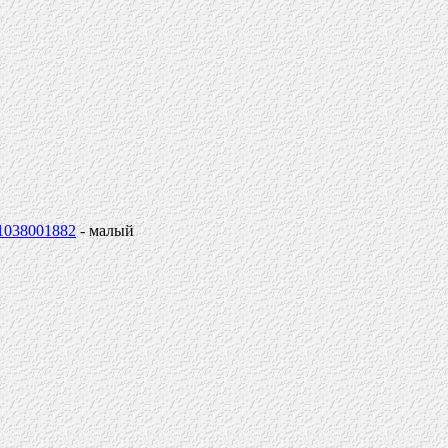
=1038001882
- малый