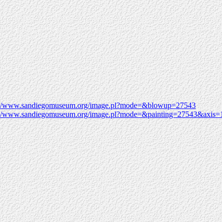
bin/www.sandiegomuseum.org/image.pl?mode=&blowup=27543
bin/www.sandiegomuseum.org/image.pl?mode=&painting=27543&axis