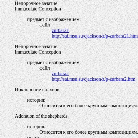
Непорочное зачатие
Immaculate Conception
предмет с изображением:
файл
zurbar21
http://sai.msu.su/cjackson/z/p-zurbara21.htm
Непорочное зачатие
Immaculate Conception
предмет с изображением:
файл
zurbara2
http://sai.msu.su/cjackson/z/p-zurbara2.htm
Поклонение волхвов
история:
Относится к его более крупным композициям.
Adoration of the shepherds
история:
Относится к его более крупным композициям.
место: