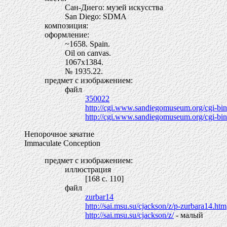
Сан-Диего: музей искусства
San Diego: SDMA
композиция:
оформление:
~1658. Spain.
Oil on canvas.
1067х1384.
№ 1935.22.
предмет с изображением:
файл
350022
http://cgi.www.sandiegomuseum.org/cgi-
http://cgi.www.sandiegomuseum.org/cgi-
Непорочное зачатие
Immaculate Conception
предмет с изображением:
иллюстрация
[168 c. 110]
файл
zurbar14
http://sai.msu.su/cjackson/z/p-zurbara14.htm
http://sai.msu.su/cjackson/z/
- малый