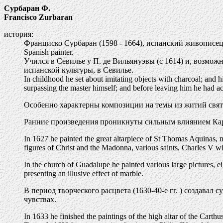
Сурбаран Ф.
Francisco Zurbaran
история:
Франциско Сурбаран (1598 - 1664), испанский живописец
Spanish painter.
Учился в Севилье у П. де Вильянуэвы (с 1614) и, возможн
испанской культуры, в Севилье.
In childhood he set about imitating objects with charcoal; and hi
surpassing the master himself; and before leaving him he had ach
Особенно характерны композиции на темы из житий свят
Ранние произведения проникнуты сильным влиянием Карав
In 1627 he painted the great altarpiece of St Thomas Aquinas, no
figures of Christ and the Madonna, various saints, Charles V wi
In the church of Guadalupe he painted various large pictures, eig
presenting an illusive effect of marble.
В период творческого расцвета (1630-40-е гг. ) создава
чувствах.
In 1633 he finished the paintings of the high altar of the Carthus