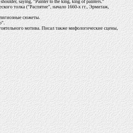
shoulder, saying, "Painter to the king, king of painters."
кого толка ("Распятие", начало 1660-х гг., Эрмитаж,
елигиозные сюжеты.
о".
тоятельного мотива. Писал также мифологические сцены,