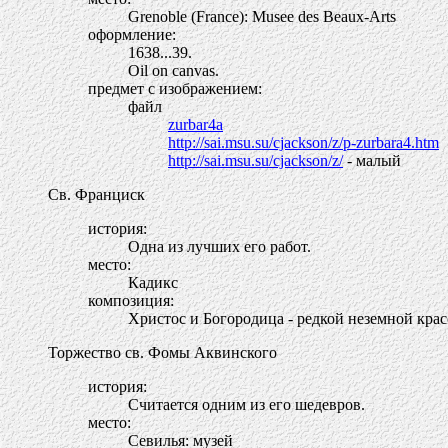
Grenoble (France): Musee des Beaux-Arts
оформление:
1638...39.
Oil on canvas.
предмет с изображением:
файл
zurbar4a
http://sai.msu.su/cjackson/z/p-zurbara4.htm
http://sai.msu.su/cjackson/z/
- малый
Св. Франциск
история:
Одна из лучших его работ.
место:
Кадикс
композиция:
Христос и Богородица - редкой неземной крас
Торжество св. Фомы Аквинского
история:
Считается одним из его шедевров.
место:
Севилья: музей