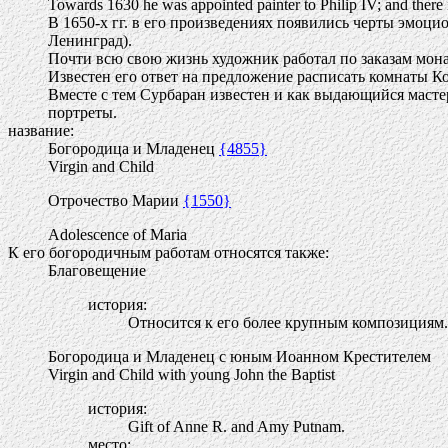
Towards 1630 he was appointed painter to Philip IV; and there is 
В 1650-х гг. в его произведениях появились черты эмоци
Ленинград).
Почти всю свою жизнь художник работал по заказам мон
Известен его ответ на предложение расписать комнаты Ко
Вместе с тем Сурбаран известен и как выдающийся масте
портреты.
название:
Богородица и Младенец
{4855}
Virgin and Child
Отрочество Марии
{1550}
Adolescence of Maria
К его богородичным работам относятся также:
Благовещение
история:
Относится к его более крупным композициям.
Богородица и Младенец с юным Иоанном Крестителем
Virgin and Child with young John the Baptist
история:
Gift of Anne R. and Amy Putnam.
место: