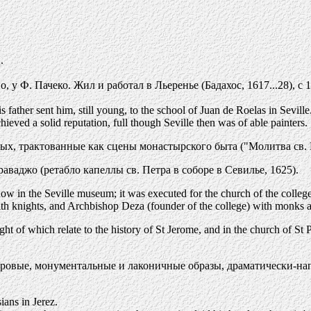
.
о, у Ф. Пачеко. Жил и работал в Льеренье (Бадахос, 1617...28), 
s father sent him, still young, to the school of Juan de Roelas in Sevill
ieved a solid reputation, full though Seville then was of able painters.
ых, трактованные как сцены монастырского быта ("Молитва св.
аджо (ретабло капеллы св. Петра в соборе в Севилье, 1625).
w in the Seville museum; it was executed for the church of the college o
th knights, and Archbishop Deza (founder of the college) with monks and 
ht of which relate to the history of St Jerome, and in the church of St Pa
л суровые, монументальные и лаконичные образы, драматически-н
ians in Jerez.