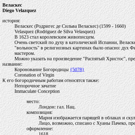
Веласкес
Diego Velazquez
история:
Веласкес (Родригес де Сильва Веласкес) (1599 - 1660)
Velasquez (Rodriguez de Silva Velasquez)
В 1623 стал королевским живописцем.
Очень светский по духу в католической Испании, Веласк
"вольность" в религиозных картинах было опасно: дух Фи
мастером.
Можно указать на произведение "Распятый Христос", пр
название:
Коронование Богородицы
{5078}
Coronation of Virgin
К его богородичным работам относятся также:
Непорочное зачатие
Immaculate Conception
место:
Лондон: гал. Нац.
композиция:
Мария изображается парящей в облаках и ску
Лицо, возможно, списано с Хуаны Пачеко, п
оформление:
1618.