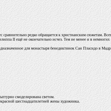
ес сравнительно редко обращается к христианским сюжетам. Всег
липпа II ещё не окончательно исчез. Тем не менее и в немногих
едназначенное для монастыря бенедиктинок Сан Пласидо в Мадр
льптурно смоделирована светом.
рекрасной шестнадцатилетней жены художника.