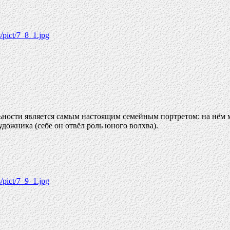
s/pict/7_8_1.jpg
ьности является самым настоящим семейным портретом: на нём 
художника (себе он отвёл роль юного волхва).
s/pict/7_9_1.jpg