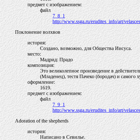
предмет с изображением:
файл
7_8_1
http://www.ssga.ru/erudites_info/art/velasce
Поклонение волхвов
история:
Создано, возможно, для Общества Иисуса.
место:
Мадрид: Прадо
композиция:
Это великолепное произведение в действител
(Младенец), тестя Пачеко (бородач) и самого 
оформление:
1619.
предмет с изображением:
файл
7_9_1
http://www.ssga.ru/erudites_info/art/velasce
Adoration of the shepherds
история:
Написано в Севилье.